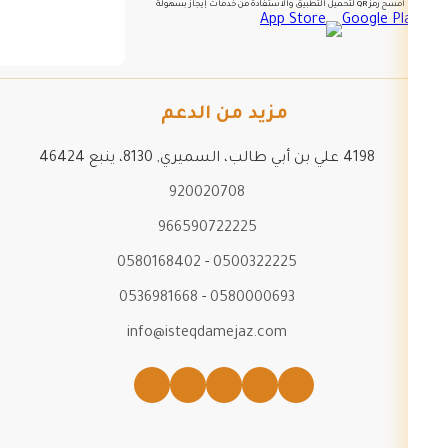
امسح رمز QR لتحميل التطبيق والاستفادة من خدمات إيجاز بسهولة
مزيد من الدعم
4198 علي بن أبي طالب، السميري, 8130، ينبع 46424
920020708
966590722225
0580168402
-
0500322225
0536981668
-
0580000693
info@isteqdamejaz.com