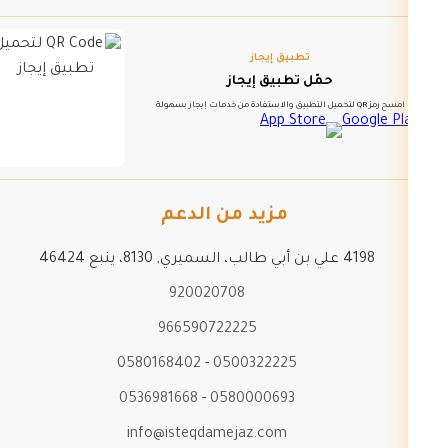
تطبيق إيجاز
حمّل تطبيق إيجاز
امسح رمز QR لتحميل التطبيق والاستفادة من خدمات إيجاز بسهولة
مزيد من الدعم
4198 علي بن أبي طالب، السميري, 8130، ينبع 46424
920020708
966590722225
0580168402
-
0500322225
0536981668
-
0580000693
info@isteqdamejaz.com