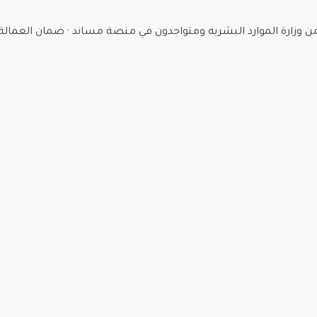
د البشريه ومتواجدون في منصة مساند · ضمان العمالة 3 أشهر · إمكانية توصيل العمال