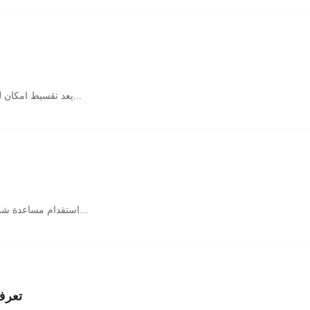
يعد تقسيط امكان للعمالة من الحلول التمويلية المرنة التي تساعد الأفراد على تحمل تكاليف استق...
استقدام مساعدة شخصية خيار مناسب للأفراد والأسر الباحثين عن الدعم في تنظيم المهام اليومية و...
تعرف