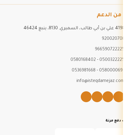
مزيد من الدعم
4198 علي بن أبي طالب، السميري, 8130، ينبع 46424
920020708
966590722225
0580168402
-
0500322225
0536981668
-
0580000693
info@isteqdamejaz.com
خيارات دفع مرنة