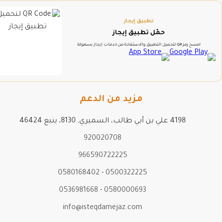
تطبيق إيجاز
حمّل تطبيق إيجاز
امسح رمز QR لتحميل التطبيق والاستفادة من خدمات إيجاز بسهولة
مزيد من الدعم
4198 علي بن أبي طالب، السميري, 8130، ينبع 46424
920020708
966590722225
0580168402
-
0500322225
0536981668
-
0580000693
info@isteqdamejaz.com