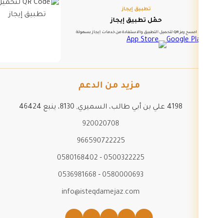
تطبيق إيجاز
حمّل تطبيق إيجاز
امسح رمز QR لتحميل التطبيق والاستفادة من خدمات إيجاز بسهولة
مزيد من الدعم
4198 علي بن أبي طالب، السميري, 8130، ينبع 46424
920020708
966590722225
0580168402
-
0500322225
0536981668
-
0580000693
info@isteqdamejaz.com