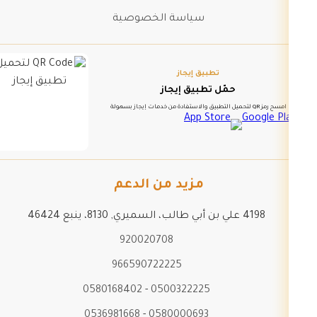
سياسة الخصوصية
تطبيق إيجاز
حمّل تطبيق إيجاز
امسح رمز QR لتحميل التطبيق والاستفادة من خدمات إيجاز بسهولة
مزيد من الدعم
4198 علي بن أبي طالب، السميري, 8130، ينبع 46424
920020708
966590722225
0580168402
-
0500322225
0536981668
-
0580000693