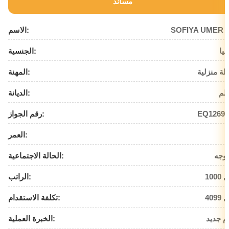
مساند
SOFIYA UMER A
الاسم:
بيا
الجنسية:
لة منزلية
المهنة:
لم
الديانة:
EQ12698
رقم الجواز:
العمر:
وجه
الحالة الاجتماعية:
يال
الراتب:
يال
تكلفة الاستقدام:
م جديد
الخبرة العملية: