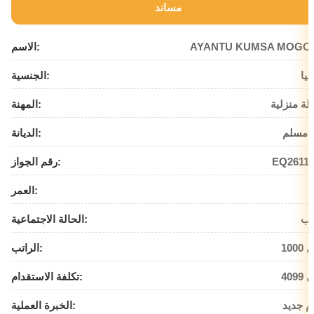
مساند
AYANTU KUMSA MOGO
الاسم:
بيا
الجنسية:
لة منزلية
المهنة:
 مسلم
الديانة:
EQ26111
رقم الجواز:
العمر:
زب
الحالة الاجتماعية:
يال
الراتب:
يال
تكلفة الاستقدام:
م جديد
الخبرة العملية: