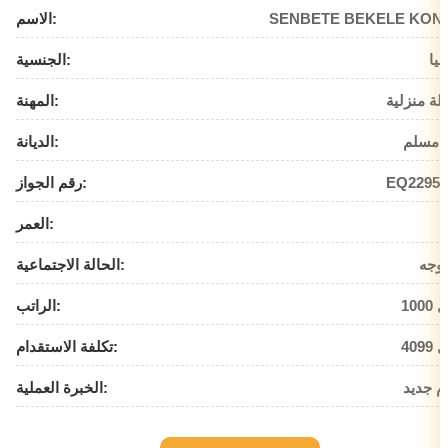
SENBETE BEKELE KON
الاسم:
بيا
الجنسية:
لة منزلية
المهنة:
 مسلم
الديانة:
EQ22951
رقم الجواز:
العمر:
وجه
الحالة الاجتماعية:
يال
الراتب:
يال
تكلفة الاستقدام:
م جديد
الخبرة العملية: