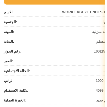
WORKE AGEZE ENDESH
الاسم:
بيا
الجنسية:
لة منزلية
المهنة:
 مسلم
الديانة:
E001154
رقم الجواز:
العمر:
زب
الحالة الاجتماعية:
يال
الراتب:
يال
تكلفة الاستقدام:
م جديد
الخبرة العملية: