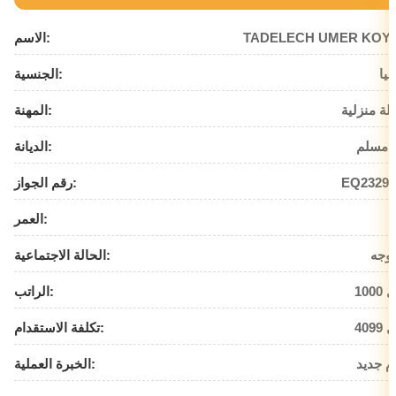
TADELECH UMER KOY
الاسم:
بيا
الجنسية:
لة منزلية
المهنة:
 مسلم
الديانة:
EQ23295
رقم الجواز:
العمر:
وجه
الحالة الاجتماعية:
يال
الراتب:
يال
تكلفة الاستقدام:
م جديد
الخبرة العملية: