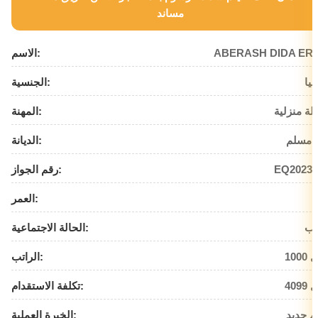
مساند
ABERASH DIDA ER
الاسم:
بيا
الجنسية:
لة منزلية
المهنة:
 مسلم
الديانة:
EQ20236
رقم الجواز:
العمر:
زب
الحالة الاجتماعية:
يال
الراتب:
يال
تكلفة الاستقدام:
م جديد
الخبرة العملية: