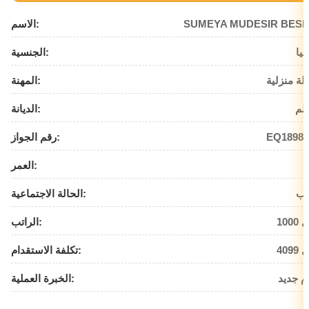
SUMEYA MUDESIR BESH
الاسم:
بيا
الجنسية:
لة منزلية
المهنة:
لم
الديانة:
EQ18988
رقم الجواز:
العمر:
زب
الحالة الاجتماعية:
يال
الراتب:
يال
تكلفة الاستقدام:
م جديد
الخبرة العملية: