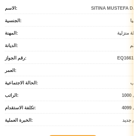
SITINA MUSTEFA DA
الاسم:
بيا
الجنسية:
لة منزلية
المهنة:
لم
الديانة:
EQ16612
رقم الجواز:
العمر:
زب
الحالة الاجتماعية:
يال
الراتب:
يال
تكلفة الاستقدام:
م جديد
الخبرة العملية: