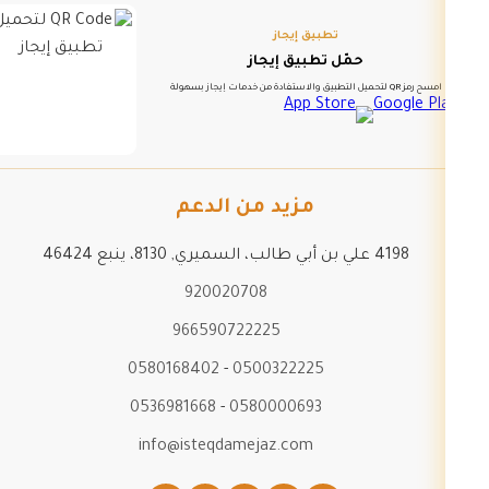
تطبيق إيجاز
حمّل تطبيق إيجاز
امسح رمز QR لتحميل التطبيق والاستفادة من خدمات إيجاز بسهولة
مزيد من الدعم
4198 علي بن أبي طالب، السميري, 8130، ينبع 46424
920020708
966590722225
0580168402
-
0500322225
0536981668
-
0580000693
info@isteqdamejaz.com