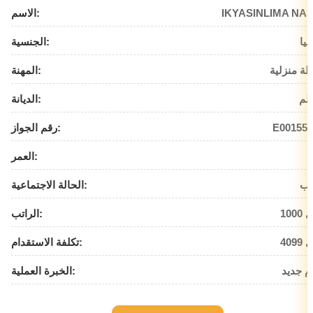
IKYASINLIMA NAS
الاسم:
بيا
الجنسية:
لة منزلية
المهنة:
لم
الديانة:
E001554
رقم الجواز:
العمر:
زب
الحالة الاجتماعية:
يال
الراتب:
يال
تكلفة الاستقدام:
م جديد
الخبرة العملية: