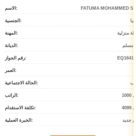
FATUMA MOHAMMED SE
الاسم:
بيا
الجنسية:
لة منزلية
المهنة:
 مسلم
الديانة:
EQ16414
رقم الجواز:
العمر:
زب
الحالة الاجتماعية:
يال
الراتب:
يال
تكلفة الاستقدام:
م جديد
الخبرة العملية: