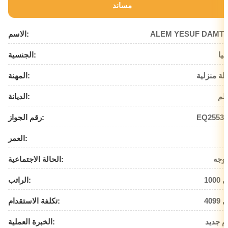
مساند
ALEM YESUF DAMT
الاسم:
بيا
الجنسية:
لة منزلية
المهنة:
لم
الديانة:
EQ25534
رقم الجواز:
العمر:
وجه
الحالة الاجتماعية:
يال
الراتب:
يال
تكلفة الاستقدام:
م جديد
الخبرة العملية: