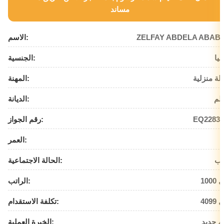
مساند
ZELFAY ABDELA ABAB
الاسم:
بيا
الجنسية:
لة منزلية
المهنة:
لم
الديانة:
EQ22836
رقم الجواز:
العمر:
زب
الحالة الاجتماعية:
يال
الراتب:
يال
تكلفة الاستقدام:
م جديد
الخبرة العملية: