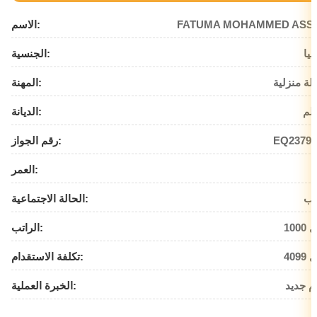
FATUMA MOHAMMED ASS
الاسم:
بيا
الجنسية:
لة منزلية
المهنة:
لم
الديانة:
EQ23791
رقم الجواز:
العمر:
زب
الحالة الاجتماعية:
يال
الراتب:
يال
تكلفة الاستقدام:
م جديد
الخبرة العملية: