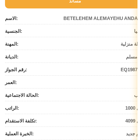
مساند
BETELEHEM ALEMAYEHU ANDA
الاسم:
بيا
الجنسية:
لة منزلية
المهنة:
 مسلم
الديانة:
EQ19875
رقم الجواز:
العمر:
زب
الحالة الاجتماعية:
يال
الراتب:
يال
تكلفة الاستقدام:
م جديد
الخبرة العملية: