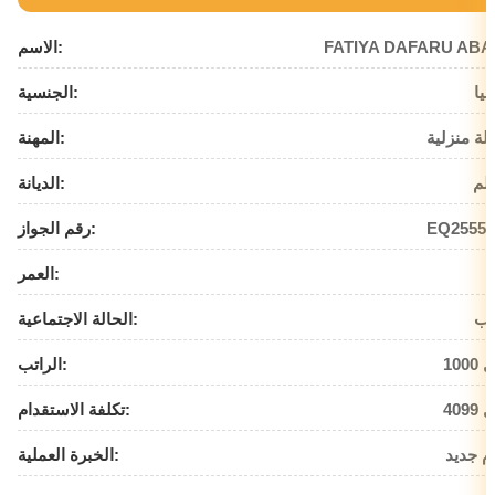
FATIYA DAFARU ABA
الاسم:
بيا
الجنسية:
لة منزلية
المهنة:
لم
الديانة:
EQ25550
رقم الجواز:
العمر:
زب
الحالة الاجتماعية:
يال
الراتب:
يال
تكلفة الاستقدام:
م جديد
الخبرة العملية: