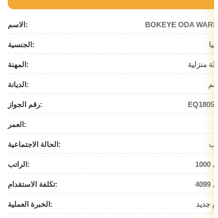
BOKEYE ODA WARI
الاسم:
بيا
الجنسية:
لة منزلية
المهنة:
لم
الديانة:
EQ18053
رقم الجواز:
العمر:
زب
الحالة الاجتماعية:
يال
الراتب:
يال
تكلفة الاستقدام:
م جديد
الخبرة العملية: