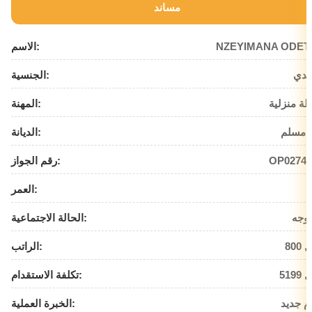
مساند
NZEYIMANA ODET
الاسم:
ندي
الجنسية:
لة منزلية
المهنة:
 مسلم
الديانة:
OP02742
رقم الجواز:
العمر:
وجه
الحالة الاجتماعية:
يال
الراتب:
يال
تكلفة الاستقدام:
م جديد
الخبرة العملية: