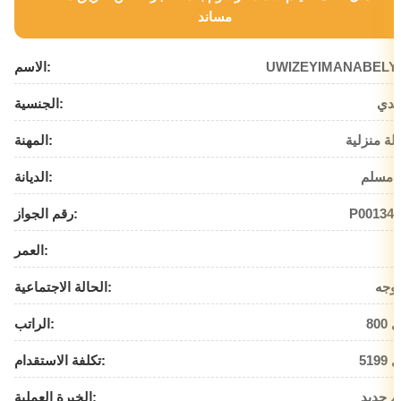
مساند
UWIZEYIMANABELY
الاسم:
ندي
الجنسية:
لة منزلية
المهنة:
 مسلم
الديانة:
P001346
رقم الجواز:
العمر:
وجه
الحالة الاجتماعية:
يال
الراتب:
يال
تكلفة الاستقدام:
م جديد
الخبرة العملية: