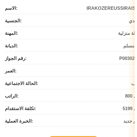
IRAKOZEREUSSIRAIS
الاسم:
ندي
الجنسية:
لة منزلية
المهنة:
 مسلم
الديانة:
P003021
رقم الجواز:
العمر:
زب
الحالة الاجتماعية:
يال
الراتب:
يال
تكلفة الاستقدام:
م جديد
الخبرة العملية: