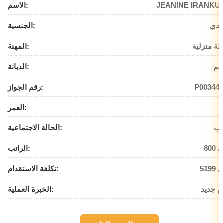
JEANINE IRANKU
الاسم:
ندي
الجنسية:
لة منزلية
المهنة:
لم
الديانة:
P003448
رقم الجواز:
العمر:
زب
الحالة الاجتماعية:
يال
الراتب:
يال
تكلفة الاستقدام:
م جديد
الخبرة العملية: