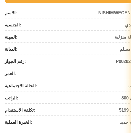
NISHIMWECENT
الاسم:
ندي
الجنسية:
لة منزلية
المهنة:
 مسلم
الديانة:
P002826
رقم الجواز:
العمر:
زب
الحالة الاجتماعية:
يال
الراتب:
يال
تكلفة الاستقدام:
م جديد
الخبرة العملية: