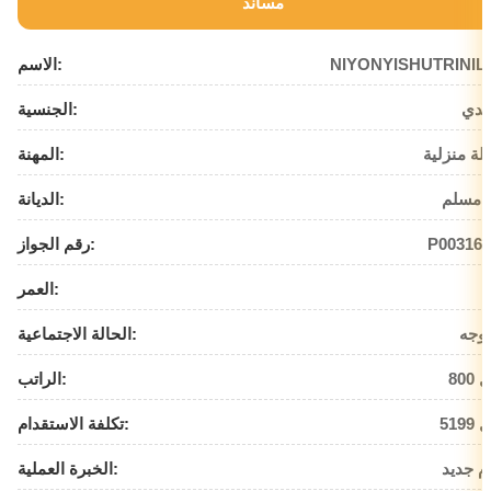
مساند
NIYONYISHUTRINIL
الاسم:
ندي
الجنسية:
لة منزلية
المهنة:
 مسلم
الديانة:
P003162
رقم الجواز:
العمر:
وجه
الحالة الاجتماعية:
يال
الراتب:
يال
تكلفة الاستقدام:
م جديد
الخبرة العملية: