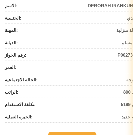
DEBORAH IRANKUN
الاسم:
ندي
الجنسية:
لة منزلية
المهنة:
 مسلم
الديانة:
P002734
رقم الجواز:
العمر:
وجه
الحالة الاجتماعية:
يال
الراتب:
يال
تكلفة الاستقدام:
م جديد
الخبرة العملية: