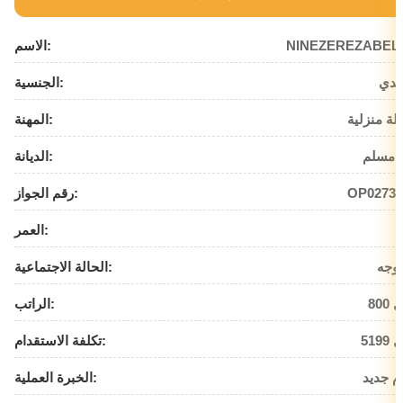
NINEZEREZABEL
الاسم:
ندي
الجنسية:
لة منزلية
المهنة:
 مسلم
الديانة:
OP02738
رقم الجواز:
العمر:
وجه
الحالة الاجتماعية:
يال
الراتب:
يال
تكلفة الاستقدام:
م جديد
الخبرة العملية: