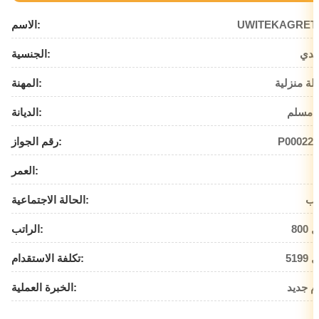
UWITEKAGRET
الاسم:
ندي
الجنسية:
لة منزلية
المهنة:
 مسلم
الديانة:
P000229
رقم الجواز:
العمر:
زب
الحالة الاجتماعية:
يال
الراتب:
يال
تكلفة الاستقدام:
م جديد
الخبرة العملية: