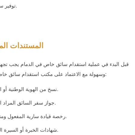
توفير سيارة مناسبة مجهزة بمرافق السلامة والراحة للركاب.
المستندات الم
قبل البدء في عملية استقدام سائق خاص في الدمام يجب تجهي
وسهولة مع الاعتماد على مكتب استقدام سائق خاص لتقديم التوجيه القانوني والإداري اللازم وتتمثل فيما يلي:
نسخ من الهوية الوطنية أو الإقامة سارية المفعول للعميل والمستفيد من الخدمة.
جواز سفر السائق المراد استقدامه مع نسخة من التأشيرات السابقة إن وجدت.
رخصة قيادة سارية المفعول ومتوافقة مع نوع السيارة المراد قيادتها داخل السعودية.
شهادات الخبرة أو السيرة الذاتية التي توضح مهارات السائق وكفاءته في القيادة.