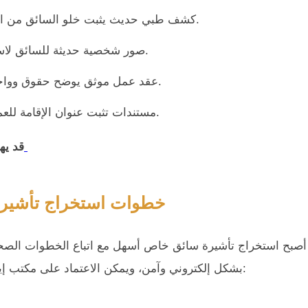
كشف طبي حديث يثبت خلو السائق من الأمراض التي قد تؤثر على سلامة الركاب أثناء التنقل.
صور شخصية حديثة للسائق لاستخدامها في الملفات الرسمية والإجراءات الحكومية.
عقد عمل موثق يوضح حقوق وواجبات السائق والعميل لضمان وضوح العلاقة التعاقدية.
مستندات تثبت عنوان الإقامة للعميل في الدمام لتسهيل التوصيل والمراجعات الإدارية.
حقوق العمالة المنزلية في السعودية
قد يه
خطوات استخراج تأشير
أصبح استخراج تأشيرة سائق خاص أسهل مع اتباع الخطوات الصحيح
بشكل إلكتروني وآمن، ويمكن الاعتماد على مكتب إيجاز للاستقدام الذي يقدم خدمات احترافية تتمثل فيما يلي: