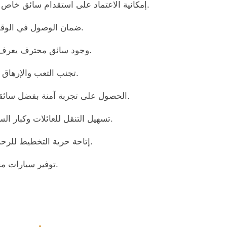
إمكانية الاعتماد على استقدام سائق خاص الدمام لتنقلات يومية أو رحلات قصيرة داخل المدينة.
ضمان الوصول في الوقت المحدد للمواعيد الرسمية والاجتماعات دون تأخير.
وجود سائق محترف يعرف طرق المدينة ويختار أسرع المسارات لتوفير الوقت.
تجنب التعب والإرهاق الناتج عن القيادة الطويلة أو الزحام المروري اليومي.
الحصول على تجربة آمنة بفضل سائقين مدربين على القيادة وفق قواعد المرور والسلامة.
تسهيل التنقل للعائلات وكبار السن أو الأشخاص الذين يفضلون عدم القيادة بأنفسهم.
إتاحة حرية التخطيط للرحلات والتنقل بين الوجهات السياحية والتجارية بسهولة.
توفير سيارات مجهزة بمرافق حديثة لضمان راحة الركاب أثناء التنقل.