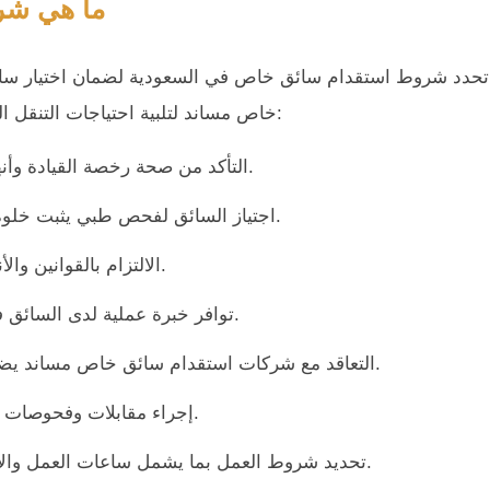
ما هي شر
تحدد شروط استقدام سائق خاص في السعودية لضمان اختيار سائق
خاص مساند لتلبية احتياجات التنقل اليومي بطريقة آمنة ومنظمة لجميع العملاء وتتمثل فيما يلي:
التأكد من صحة رخصة القيادة وأنها سارية المفعول ومطابقة لنوع السيارة المستخدمة.
اجتياز السائق لفحص طبي يثبت خلوه من الأمراض التي قد تؤثر على القدرة على القيادة.
الالتزام بالقوانين والأنظمة المرورية السعودية لضمان السلامة أثناء التنقل.
توافر خبرة عملية لدى السائق في القيادة داخل المدن والمناطق المختلفة بالمملكة.
التعاقد مع شركات استقدام سائق خاص مساند يضمن توفير سائق بديل عند الحاجة دون توقف الخدمة.
إجراء مقابلات وفحوصات خلفية للتأكد من السيرة المهنية والأمانة لدى السائق.
تحديد شروط العمل بما يشمل ساعات العمل والإجازات والمسؤوليات لضمان وضوح العلاقة التعاقدية.